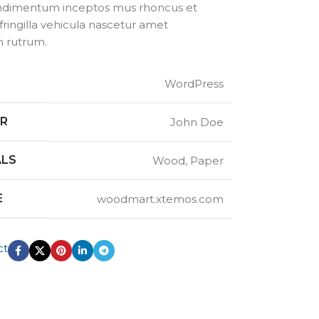
ondimentum inceptos mus rhoncus et
ringilla vehicula nascetur amet
 rutrum.
WordPress
ER
John Doe
ALS
Wood, Paper
E
woodmart.xtemos.com
ct