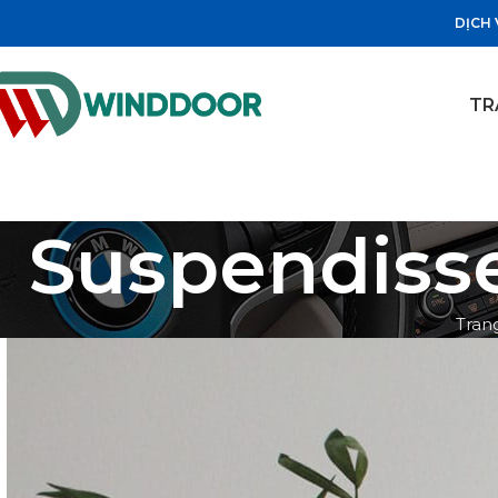
DỊCH 
TR
Suspendiss
Tran