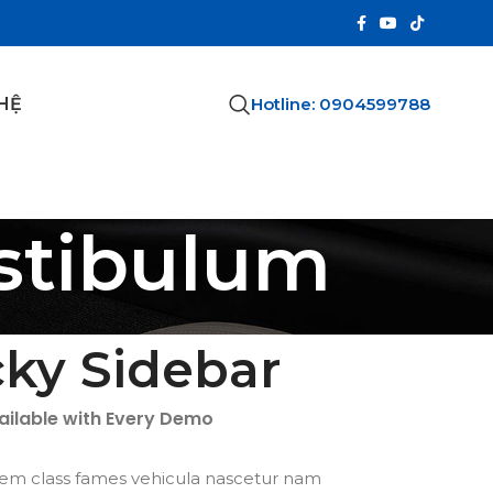
Hotline: 0904599788
 HỆ
stibulum
cky Sidebar
vailable with Every Demo
sem class fames vehicula nascetur nam