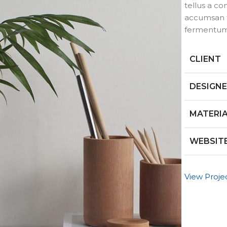
tellus a c
accumsan f
fermentum
CLIENT
DESIGN
MATERI
WEBSIT
View Proje