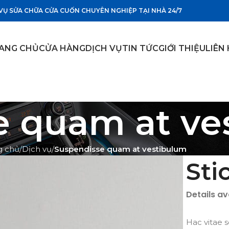
VỤ SỬA CHỮA CỬA CUỐN CHUYÊN NGHIỆP TẠI NHÀ 24/7
ANG CHỦ
CỬA HÀNG
DỊCH VỤ
TIN TỨC
GIỚI THIỆU
LIÊN
e quam at ve
g chủ
Dịch vụ
Suspendisse quam at vestibulum
Sti
Details a
Hac vitae 