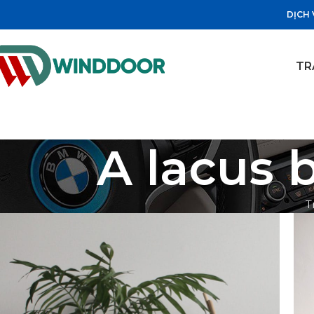
DỊCH 
TR
A lacus 
T