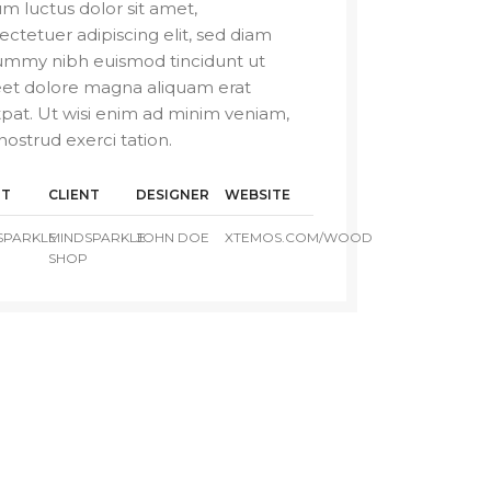
m luctus dolor sit amet,
ectetuer adipiscing elit, sed diam
mmy nibh euismod tincidunt ut
eet dolore magna aliquam erat
tpat. Ut wisi enim ad minim veniam,
nostrud exerci tation.
NT
CLIENT
DESIGNER
WEBSITE
SPARKLE
MINDSPARKLE
JOHN DOE
XTEMOS.COM/WOOD
SHOP