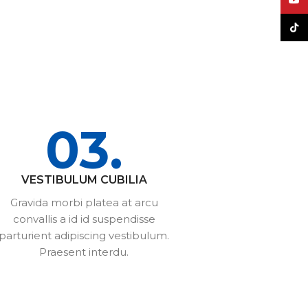
YouT
TikT
03.
VESTIBULUM CUBILIA
Gravida morbi platea at arcu
convallis a id id suspendisse
parturient adipiscing vestibulum.
Praesent interdu.