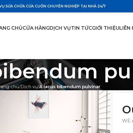
VỤ SỬA CHỮA CỬA CUỐN CHUYÊN NGHIỆP TẠI NHÀ 24/7
ANG CHỦ
CỬA HÀNG
DỊCH VỤ
TIN TỨC
GIỚI THIỆU
LIÊN
bibendum pul
rang chủ
Dịch vụ
A lacus bibendum pulvinar
O
WE 