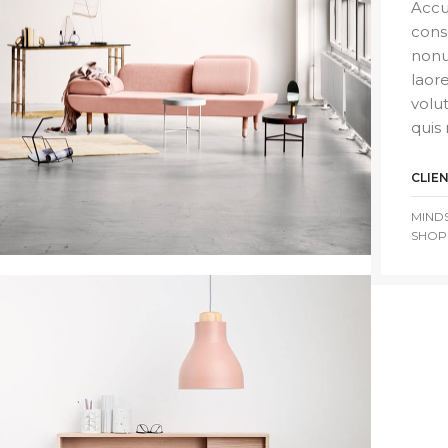
Accu
cons
nonu
laor
volu
quis 
CLIE
MIND
SHOP